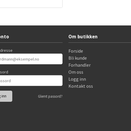
Les mer
onto
Om butikken
adresse
Forside
Bli kunde
Forhandler
Om oss
ssord
Logg inn
Kontakt oss
Glemt passord?