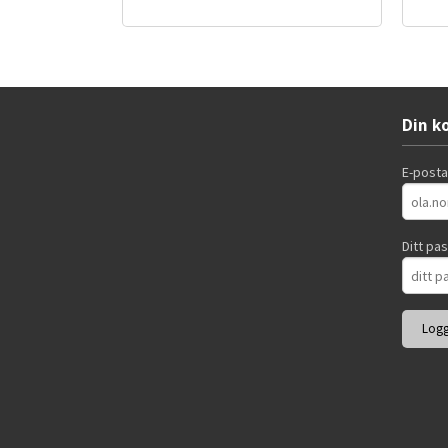
Les mer
Din k
E-post
Ditt pa