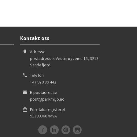
Kontakt oss
Adresse
postadresse: Vesterøyveien 15
,
3218
Sandefjord
Telefon
+47 970 89 442
E-postadresse
post@parkmiljo.no
Foretaksregisteret
913993667MVA