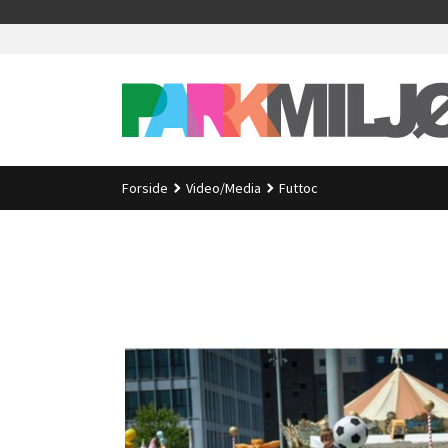
Gå
>
til
innholdet
Forside
Video/Media
Futtoc