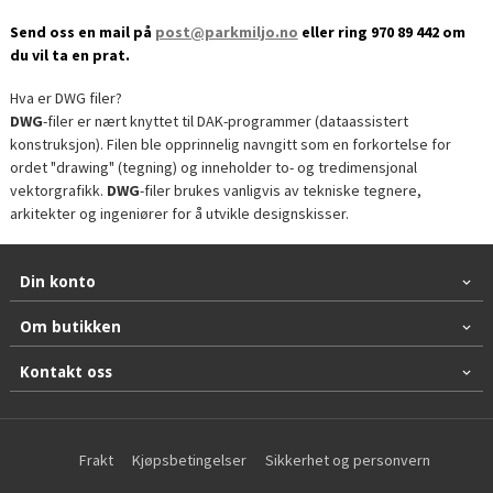
Send oss en mail på
post@parkmiljo.no
eller ring 970 89 442 om
du vil ta en prat.
Hva er DWG filer?
DWG
-filer er nært knyttet til DAK-programmer (dataassistert
konstruksjon). Filen ble opprinnelig navngitt som en forkortelse for
ordet "drawing" (tegning) og inneholder to- og tredimensjonal
vektorgrafikk.
DWG
-filer brukes vanligvis av tekniske tegnere,
arkitekter og ingeniører for å utvikle designskisser.
Din konto
Om butikken
Kontakt oss
Frakt
Kjøpsbetingelser
Sikkerhet og personvern