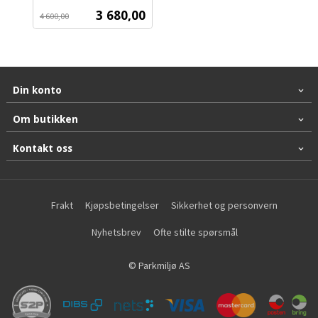
Rabatt
ekskl.
Tilbud
3 680,00
4 600,00
mva.
Din konto
Om butikken
Kontakt oss
Frakt
Kjøpsbetingelser
Sikkerhet og personvern
Nyhetsbrev
Ofte stilte spørsmål
© Parkmiljø AS