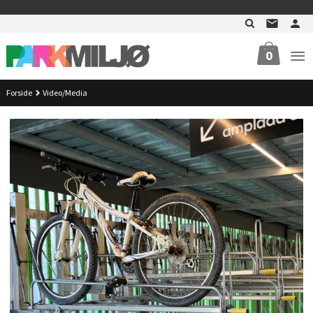
Gå
>
til
innholdet
0
Forside
Video/Media