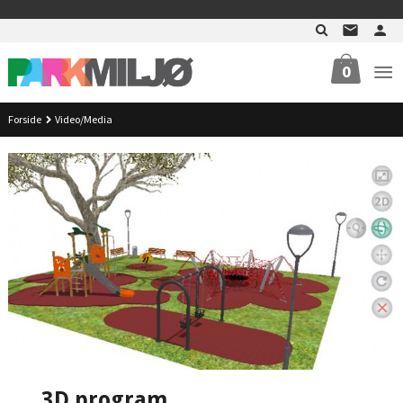
Gå
>
til
innholdet
0
Forside
Video/Media
3D program