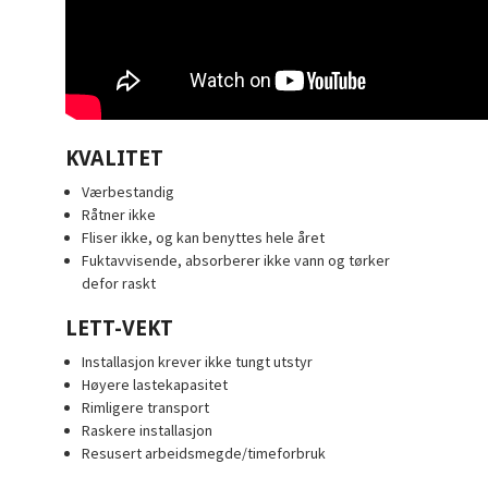
KVALITET
Værbestandig
Råtner ikke
Fliser ikke, og kan benyttes hele året
Fuktavvisende, absorberer ikke vann og tørker
defor raskt
LETT-VEKT
Installasjon krever ikke tungt utstyr
Høyere lastekapasitet
Rimligere transport
Raskere installasjon
Resusert arbeidsmegde/timeforbruk