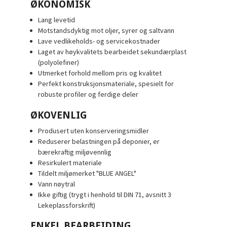
ØKONOMISK
Lang levetid
Motstandsdyktig mot oljer, syrer og saltvann
Lave vedlikeholds- og servicekostnader
Laget av høykvalitets bearbeidet sekundærplast
(polyolefiner)
Utmerket forhold mellom pris og kvalitet
Perfekt konstruksjonsmateriale, spesielt for
robuste profiler og ferdige deler
ØKOVENLIG
Produsert uten konserveringsmidler
Reduserer belastningen på deponier, er
bærekraftig miljøvennlig
Resirkulert materiale
Tildelt miljømerket "BLUE ANGEL"
Vann nøytral
Ikke giftig (trygt i henhold til DIN 71, avsnitt 3
Lekeplassforskrift)
ENKEL BEARBEIDING