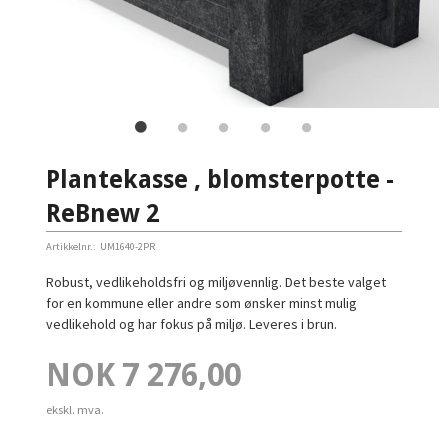
Plantekasse , blomsterpotte -
ReBnew 2
Artikkelnr.:
UM1640-2PR
Robust, vedlikeholdsfri og miljøvennlig. Det beste valget
for en kommune eller andre som ønsker minst mulig
vedlikehold og har fokus på miljø. Leveres i brun.
Pris
NOK
7 276,00
ekskl. mva.