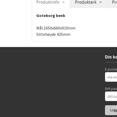
Produktinfo
Produktark
Pr
Goteborg benk
Mål:1650x660x910mm
Sittehøyde 425mm
Din k
E-post
Ditt pa