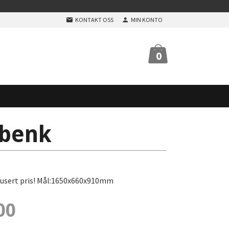
KONTAKT OSS
MIN KONTO
0
 benk
edusert pris! Mål:1650x660x910mm
00