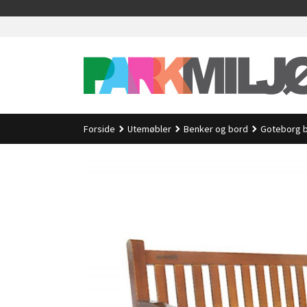
Gå
>
til
innholdet
Forside
Utemøbler
Benker og bord
Goteborg 