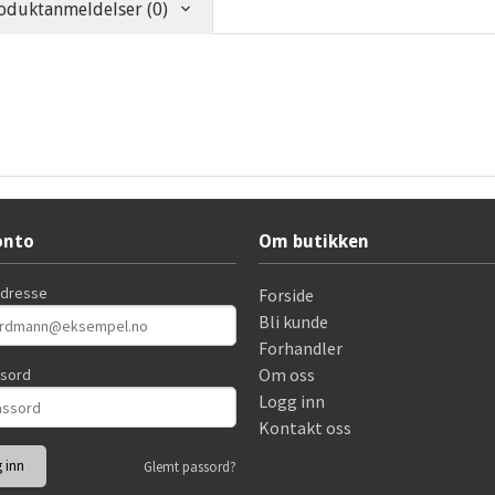
oduktanmeldelser (0)
onto
Om butikken
adresse
Forside
Bli kunde
Forhandler
Om oss
ssord
Logg inn
Kontakt oss
Glemt passord?