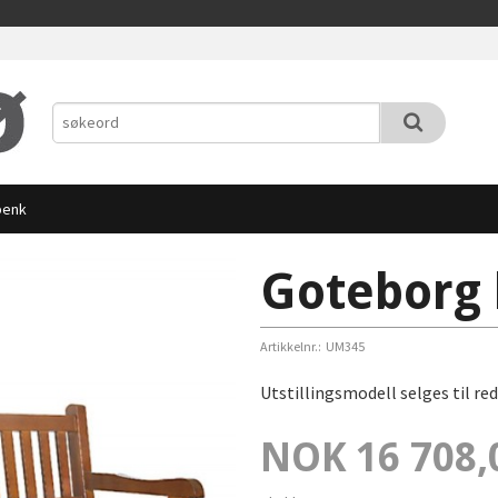
benk
Goteborg
Artikkelnr.:
UM345
Utstillingsmodell selges til r
Pris
NOK
16 708,