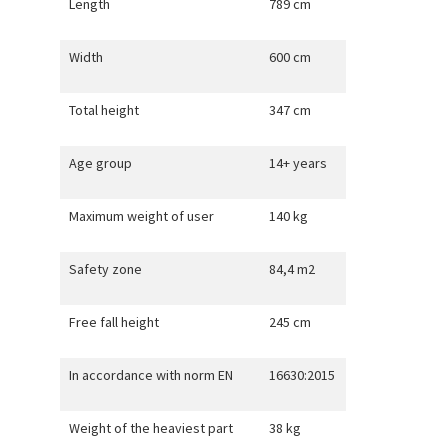
Length
789 cm
Width
600 cm
Total height
347 cm
Age group
14+ years
Maximum weight of user
140 kg
Safety zone
84,4 m2
Free fall height
245 cm
In accordance with norm EN
16630:2015
Weight of the heaviest part
38 kg