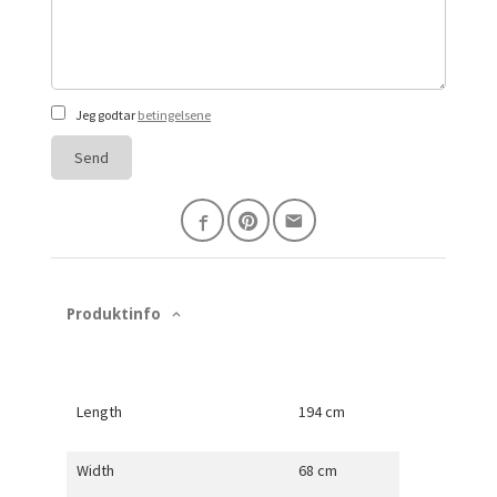
Jeg godtar
betingelsene
Send
Produktinfo
Length
194 cm
Width
68 cm