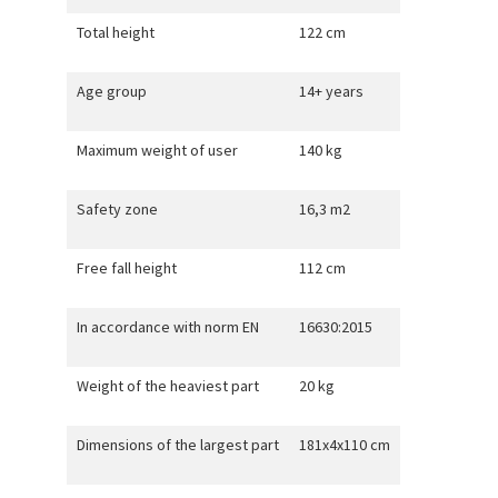
Total height
122 cm
Age group
14+ years
Maximum weight of user
140 kg
Safety zone
16,3 m2
Free fall height
112 cm
In accordance with norm EN
16630:2015
Weight of the heaviest part
20 kg
Dimensions of the largest part
181x4x110 cm