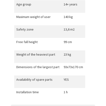
Age group
14+ years
Maximum weight of user
140 kg
Safety zone
13,6 m2
Free fall height
99 cm
Weight of the heaviest part
23 kg
Dimensions of the largest part
93x73x170 cm
Availability of spare parts
YES
Installation time
1 h