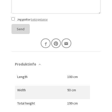
Jeg godtar
betingelsene
Send
Produktinfo
Length
100 cm
Width
93 cm
Total height
199 cm