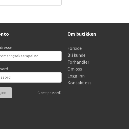
Les mer
onto
Om butikken
adresse
Forside
Bli kunde
Forhandler
Om oss
ssord
Logg inn
Kontakt oss
Glemt passord?