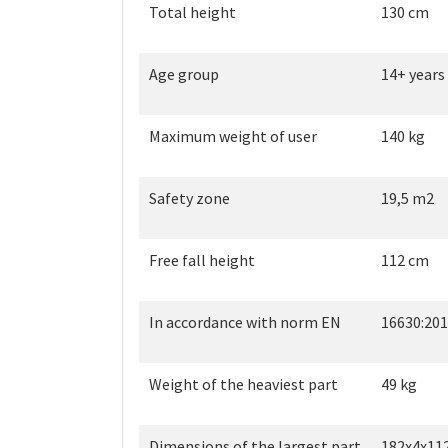
Total height
130 cm
Age group
14+ years
Maximum weight of user
140 kg
Safety zone
19,5 m2
Free fall height
112 cm
In accordance with norm EN
16630:20
Weight of the heaviest part
49 kg
Dimensions of the largest part
182x4x11