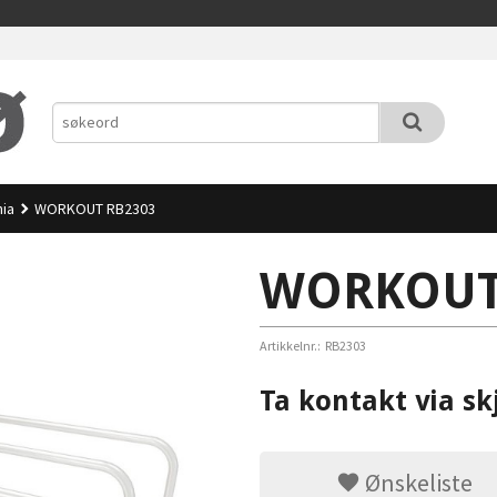
nia
WORKOUT RB2303
WORKOUT
Artikkelnr.:
RB2303
Ta kontakt via sk
Ønskeliste