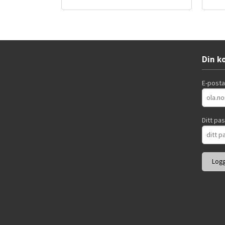
Les mer
Din k
E-post
Ditt pa