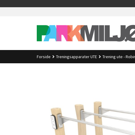
Gå
>
til
innholdet
Forside
Treningsapparater UTE
Trening ute - Robi