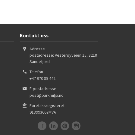
Kontakt oss
Adresse
postadresse: Vesterøyveien 15
,
3218
Sandefjord
Telefon
+47 970 89 442
E-postadresse
post@parkmiljo.no
Foretaksregisteret
913993667MVA