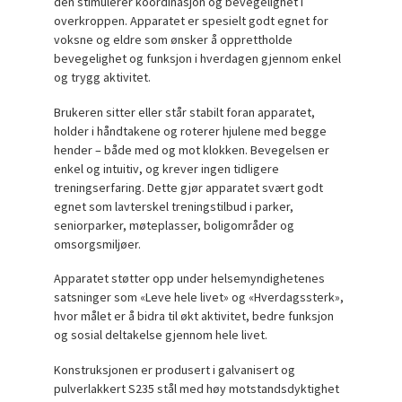
den stimulerer koordinasjon og bevegelighet i
overkroppen. Apparatet er spesielt godt egnet for
voksne og eldre som ønsker å opprettholde
bevegelighet og funksjon i hverdagen gjennom enkel
og trygg aktivitet.
Brukeren sitter eller står stabilt foran apparatet,
holder i håndtakene og roterer hjulene med begge
hender – både med og mot klokken. Bevegelsen er
enkel og intuitiv, og krever ingen tidligere
treningserfaring. Dette gjør apparatet svært godt
egnet som lavterskel treningstilbud i parker,
seniorparker, møteplasser, boligområder og
omsorgsmiljøer.
Apparatet støtter opp under helsemyndighetenes
satsninger som «Leve hele livet» og «Hverdagssterk»,
hvor målet er å bidra til økt aktivitet, bedre funksjon
og sosial deltakelse gjennom hele livet.
Konstruksjonen er produsert i galvanisert og
pulverlakkert S235 stål med høy motstandsdyktighet