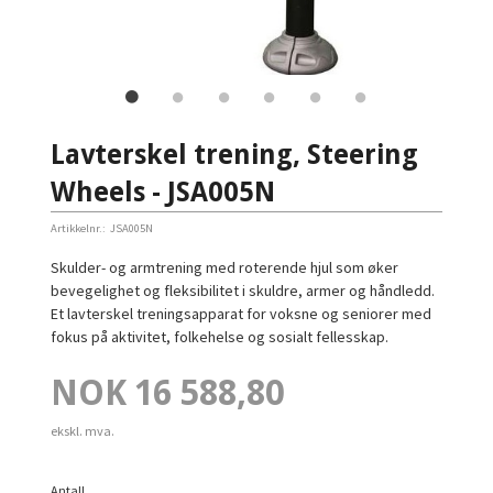
Lavterskel trening, Steering
Wheels - JSA005N
Artikkelnr.:
JSA005N
Skulder- og armtrening med roterende hjul som øker
bevegelighet og fleksibilitet i skuldre, armer og håndledd.
Et lavterskel treningsapparat for voksne og seniorer med
fokus på aktivitet, folkehelse og sosialt fellesskap.
Pris
NOK
16 588,80
ekskl. mva.
Antall