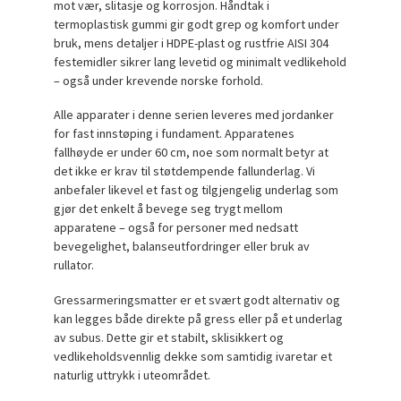
mot vær, slitasje og korrosjon. Håndtak i
termoplastisk gummi gir godt grep og komfort under
bruk, mens detaljer i HDPE-plast og rustfrie AISI 304
festemidler sikrer lang levetid og minimalt vedlikehold
– også under krevende norske forhold.
Alle apparater i denne serien leveres med jordanker
for fast innstøping i fundament. Apparatenes
fallhøyde er under 60 cm, noe som normalt betyr at
det ikke er krav til støtdempende fallunderlag. Vi
anbefaler likevel et fast og tilgjengelig underlag som
gjør det enkelt å bevege seg trygt mellom
apparatene – også for personer med nedsatt
bevegelighet, balanseutfordringer eller bruk av
rullator.
Gressarmeringsmatter er et svært godt alternativ og
kan legges både direkte på gress eller på et underlag
av subus. Dette gir et stabilt, sklisikkert og
vedlikeholdsvennlig dekke som samtidig ivaretar et
naturlig uttrykk i uteområdet.