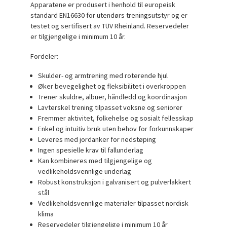
Apparatene er produsert i henhold til europeisk
standard EN16630 for utendørs treningsutstyr og er
testet og sertifisert av TÜV Rheinland. Reservedeler
er tilgjengelige i minimum 10 år.
Fordeler:
Skulder- og armtrening med roterende hjul
Øker bevegelighet og fleksibilitet i overkroppen
Trener skuldre, albuer, håndledd og koordinasjon
Lavterskel trening tilpasset voksne og seniorer
Fremmer aktivitet, folkehelse og sosialt fellesskap
Enkel og intuitiv bruk uten behov for forkunnskaper
Leveres med jordanker for nedstøping
Ingen spesielle krav til fallunderlag
Kan kombineres med tilgjengelige og
vedlikeholdsvennlige underlag
Robust konstruksjon i galvanisert og pulverlakkert
stål
Vedlikeholdsvennlige materialer tilpasset nordisk
klima
Reservedeler tilgjengelige i minimum 10 år