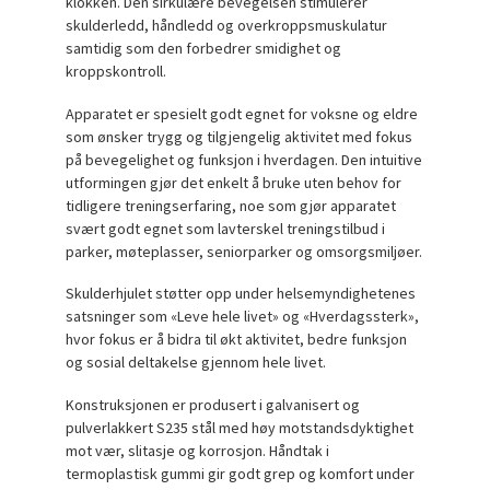
klokken. Den sirkulære bevegelsen stimulerer
skulderledd, håndledd og overkroppsmuskulatur
samtidig som den forbedrer smidighet og
kroppskontroll.
Apparatet er spesielt godt egnet for voksne og eldre
som ønsker trygg og tilgjengelig aktivitet med fokus
på bevegelighet og funksjon i hverdagen. Den intuitive
utformingen gjør det enkelt å bruke uten behov for
tidligere treningserfaring, noe som gjør apparatet
svært godt egnet som lavterskel treningstilbud i
parker, møteplasser, seniorparker og omsorgsmiljøer.
Skulderhjulet støtter opp under helsemyndighetenes
satsninger som «Leve hele livet» og «Hverdagssterk»,
hvor fokus er å bidra til økt aktivitet, bedre funksjon
og sosial deltakelse gjennom hele livet.
Konstruksjonen er produsert i galvanisert og
pulverlakkert S235 stål med høy motstandsdyktighet
mot vær, slitasje og korrosjon. Håndtak i
termoplastisk gummi gir godt grep og komfort under