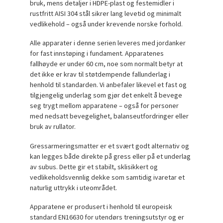
bruk, mens detaljer i HDPE-plast og festemidler i
rustfritt AISI 304 stål sikrer lang levetid og minimalt
vedlikehold – også under krevende norske forhold.
Alle apparater i denne serien leveres med jordanker
for fast innstøping i fundament. Apparatenes
fallhøyde er under 60 cm, noe som normalt betyr at
det ikke er krav til støtdempende fallunderlag i
henhold til standarden. Vi anbefaler likevel et fast og
tilgjengelig underlag som gjør det enkelt å bevege
seg trygt mellom apparatene – også for personer
med nedsatt bevegelighet, balanseutfordringer eller
bruk av rullator.
Gressarmeringsmatter er et svært godt alternativ og
kan legges både direkte på gress eller på et underlag
av subus. Dette gir et stabilt, sklisikkert og
vedlikeholdsvennlig dekke som samtidig ivaretar et
naturlig uttrykk i uteområdet.
Apparatene er produsert i henhold til europeisk
standard EN16630 for utendørs treningsutstyr og er