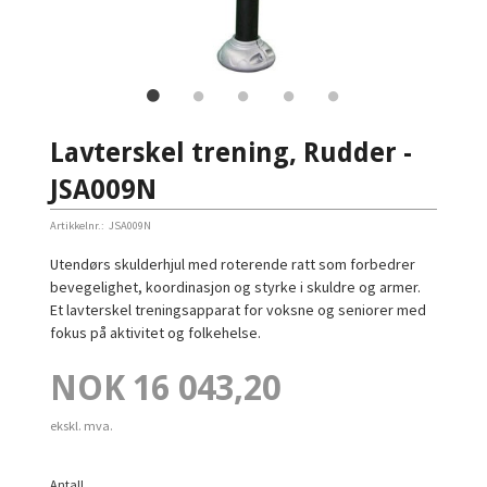
Lavterskel trening, Rudder -
JSA009N
Artikkelnr.:
JSA009N
Utendørs skulderhjul med roterende ratt som forbedrer
bevegelighet, koordinasjon og styrke i skuldre og armer.
Et lavterskel treningsapparat for voksne og seniorer med
fokus på aktivitet og folkehelse.
Pris
NOK
16 043,20
ekskl. mva.
Antall