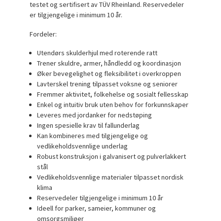
testet og sertifisert av TÜV Rheinland. Reservedeler
er tilgjengelige i minimum 10 år.
Fordeler:
Utendørs skulderhjul med roterende ratt
Trener skuldre, armer, håndledd og koordinasjon
Øker bevegelighet og fleksibilitet i overkroppen
Lavterskel trening tilpasset voksne og seniorer
Fremmer aktivitet, folkehelse og sosialt fellesskap
Enkel og intuitiv bruk uten behov for forkunnskaper
Leveres med jordanker for nedstøping
Ingen spesielle krav til fallunderlag
Kan kombineres med tilgjengelige og
vedlikeholdsvennlige underlag
Robust konstruksjon i galvanisert og pulverlakkert
stål
Vedlikeholdsvennlige materialer tilpasset nordisk
klima
Reservedeler tilgjengelige i minimum 10 år
Ideell for parker, sameier, kommuner og
omsorgsmiljøer