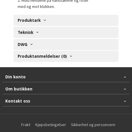
2. Hold hendene på håndtakene og roter
med og mot klokken.
Produktark
Teknisk
DWG
Produktanmeldelser (0)
Din konto
Om butikken
Kontakt oss
Frakt
Kjøpsbetingelser
Sikkerhet og personvern