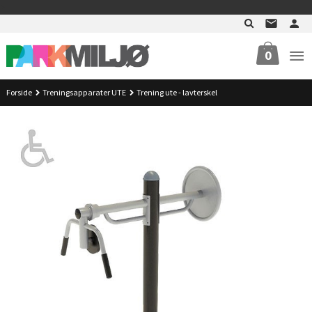
Gå
>
til
innholdet
0
Forside
Treningsapparater UTE
Trening ute - lavterskel