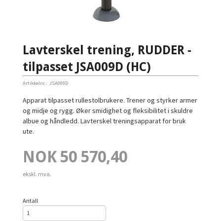
Lavterskel trening, RUDDER -
tilpasset JSA009D (HC)
Artikkelnr.:
JSA009D
Apparat tilpasset rullestolbrukere. Trener og styrker armer
og midje og rygg. Øker smidighet og fleksibilitet i skuldre
albue og håndledd. Lavterskel treningsapparat for bruk
ute.
Pris
NOK
50 570,40
ekskl. mva.
Antall