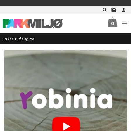
Gå
>
til
innholdet
0
Forside
Råd og info