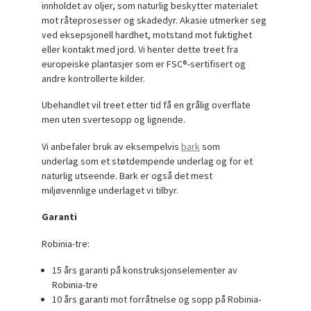
innholdet av oljer, som naturlig beskytter materialet
mot råteprosesser og skadedyr. Akasie utmerker seg
ved eksepsjonell hardhet, motstand mot fuktighet
eller kontakt med jord. Vi henter dette treet fra
europeiske plantasjer som er FSC®-sertifisert og
andre kontrollerte kilder.
Ubehandlet vil treet etter tid få en grålig overflate
men uten svertesopp og lignende.
Vi anbefaler bruk av eksempelvis
bark
som
underlag som et støtdempende underlag og for et
naturlig utseende. Bark er også det mest
miljøvennlige underlaget vi tilbyr.
Garanti
Robinia-tre:
15 års garanti på konstruksjonselementer av
Robinia-tre
10 års garanti mot forråtnelse og sopp på Robinia-