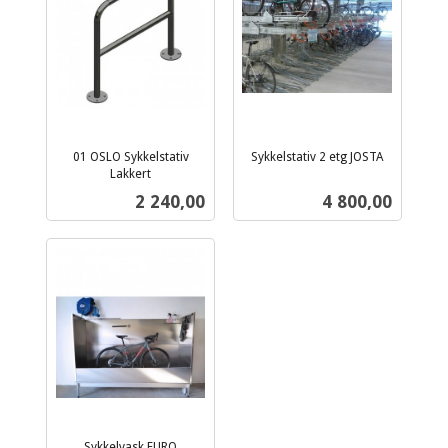
01 OSLO Sykkelstativ
Sykkelstativ 2 etg JOSTA
ekskl.
Lakkert
ekskl.
mva.
Pris
Pris
2 240,00
4 800,00
mva.
Sykkelvask FURO