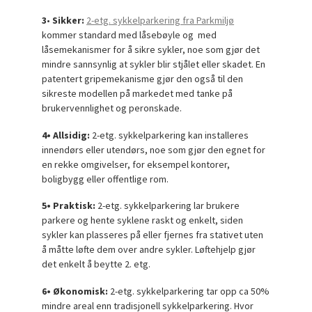
3
•
Sikker:
2-
etg.
sykkelparkering fra Parkmiljø
kommer standard med låsebøyle og med
låsemekanismer for å sikre sykler, noe som gjør det
mindre sannsynlig at sykler blir stjålet eller skadet. En
patentert gripemekanisme gjør den også til den
sikreste modellen på markedet med tanke på
brukervennlighet og peronskade.
4• Allsidig:
2-
etg.
sykkelparkering kan installeres
innendørs eller utendørs, noe som gjør den egnet for
en rekke omgivelser, for eksempel kontorer,
boligbygg eller offentlige rom.
5• Praktisk:
2-
etg.
sykkelparkering lar brukere
parkere og hente syklene raskt og enkelt, siden
sykler kan plasseres på eller fjernes fra stativet uten
å måtte løfte dem over andre sykler. Løftehjelp gjør
det enkelt å beytte 2. etg.
6• Økonomisk:
2-etg. sykkelparkering tar opp ca 50%
mindre areal enn tradisjonell sykkelparkering. Hvor