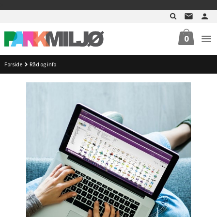
Gå
>
til
innholdet
0
Forside
Råd og info