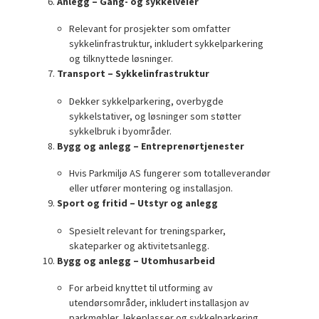
Anlegg – Gang- og sykkelveier
Relevant for prosjekter som omfatter
sykkelinfrastruktur, inkludert sykkelparkering
og tilknyttede løsninger.
Transport – Sykkelinfrastruktur
Dekker sykkelparkering, overbygde
sykkelstativer, og løsninger som støtter
sykkelbruk i byområder.
Bygg og anlegg – Entreprenørtjenester
Hvis Parkmiljø AS fungerer som totalleverandør
eller utfører montering og installasjon.
Sport og fritid – Utstyr og anlegg
Spesielt relevant for treningsparker,
skateparker og aktivitetsanlegg.
Bygg og anlegg – Utomhusarbeid
For arbeid knyttet til utforming av
utendørsområder, inkludert installasjon av
parkmøbler, lekeplasser og sykkelparkering.