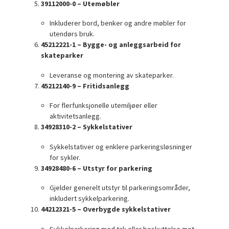
39112000-0 – Utemøbler
Inkluderer bord, benker og andre møbler for
utendørs bruk.
45212221-1 – Bygge- og anleggsarbeid for
skateparker
Leveranse og montering av skateparker.
45212140-9 – Fritidsanlegg
For flerfunksjonelle utemiljøer eller
aktivitetsanlegg.
34928310-2 – Sykkelstativer
Sykkelstativer og enklere parkeringsløsninger
for sykler.
34928480-6 – Utstyr for parkering
Gjelder generelt utstyr til parkeringsområder,
inkludert sykkelparkering.
44212321-5 – Overbygde sykkelstativer
Sykkelparkering med tak eller beskyttelse mot