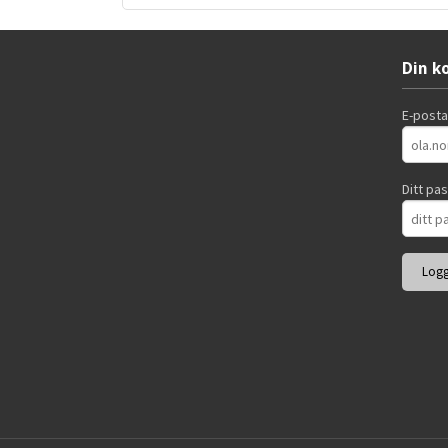
Din k
E-post
Ditt pa