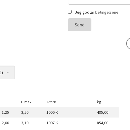
Jeg godtar
betingelsene
Send
0)
H max
Art.Nr.
kg
1,25
2,50
1006-K
495,00
2,00
3,10
1007-K
854,00