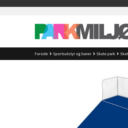
Gå
>
til
innholdet
Forside
Sportsutstyr og baner
Skate park
Skat