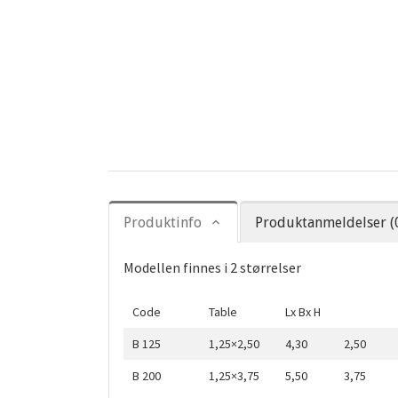
Produktinfo
Produktanmeldelser (
Modellen finnes i 2 størrelser
Code
Table
Lx Bx H
B 125
1,25×2,50
4,30
2,50
B 200
1,25×3,75
5,50
3,75