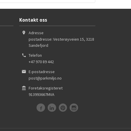
Kontakt oss
Adresse
postadresse: Vesterøyveien 15
,
3218
Sandefjord
Telefon
+47 970 89 442
E-postadresse
post@parkmiljo.no
Foretaksregisteret
913993667MVA