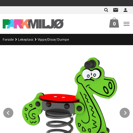
Gå
>
til
innholdet
0
Forside
Lekeplass
Vippe/Disse/ Dumpe
Prev
N