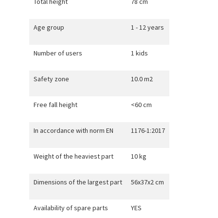
Total height
78 cm
Age group
1 - 12 years
Number of users
1 kids
Safety zone
10.0 m2
Free fall height
<60 cm
In accordance with norm EN
1176-1:2017
Weight of the heaviest part
10 kg
Dimensions of the largest part
56x37x2 cm
Availability of spare parts
YES