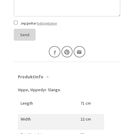
Jeg godtar
betingelsene
Send
Produktinfo
Vippe, Vippedyr. Slange.
Length
71 cm
Width
22 cm