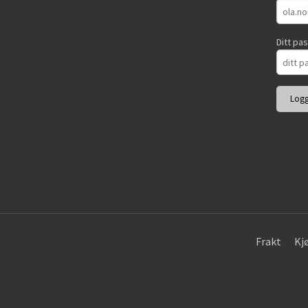
Ditt pa
Frakt
Kj