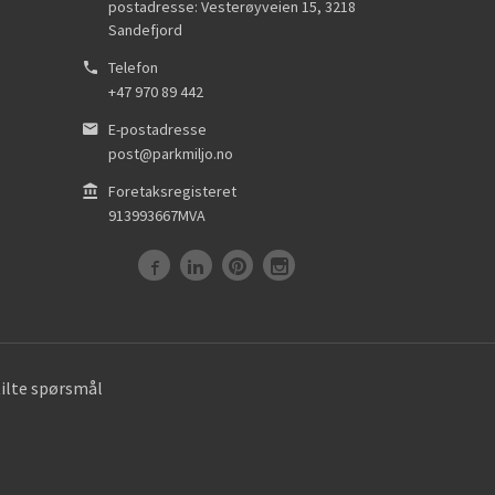
postadresse: Vesterøyveien 15
,
3218
Sandefjord
Telefon
+47 970 89 442
E-postadresse
post@parkmiljo.no
Foretaksregisteret
913993667MVA
tilte spørsmål