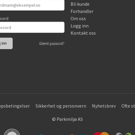
Bli kunde
Forhandler
Om oss
ssord
Logg inn
Kontakt oss
Glemt passord?
øpsbetingelser
Sikkerhet og personvern
Nyhetsbrev
Ofte s
© Parkmiljø AS