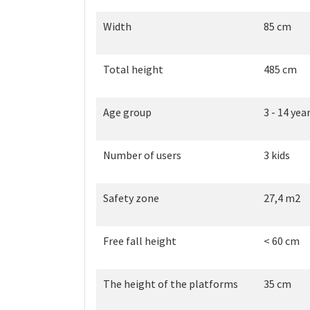
Width
85 cm
Total height
485 cm
Age group
3 - 14 yea
Number of users
3 kids
Safety zone
27,4 m2
Free fall height
< 60 cm
The height of the platforms
35 cm