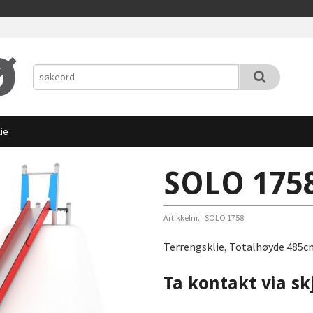
ie
SOLO 1758
Artikkelnr.:
SOLO 1758
Terrengsklie, Totalhøyde 485c
Ta kontakt via sk