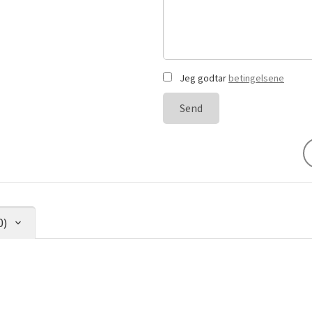
Jeg godtar
betingelsene
Send
0)