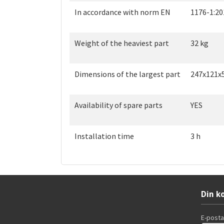
In accordance with norm EN
1176-1:20
Weight of the heaviest part
32 kg
Dimensions of the largest part
247x121x
Availability of spare parts
YES
Installation time
3 h
Din k
E-post