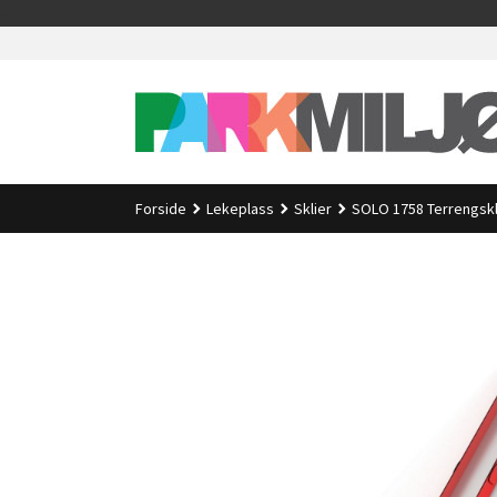
Gå
>
til
innholdet
Forside
Lekeplass
Sklier
SOLO 1758 Terrengskl