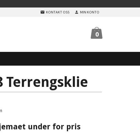
KONTAKT OSS
MIN KONTO
0
 Terrengsklie
m
jemaet under for pris