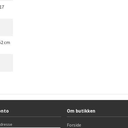
17
52 cm
onto
Om butikken
adresse
Forside