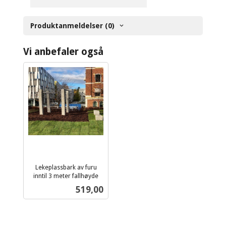
Produktanmeldelser (0)
Vi anbefaler også
Lekeplassbark av furu
inntil 3 meter fallhøyde
ekskl.
Pris
519,00
mva.