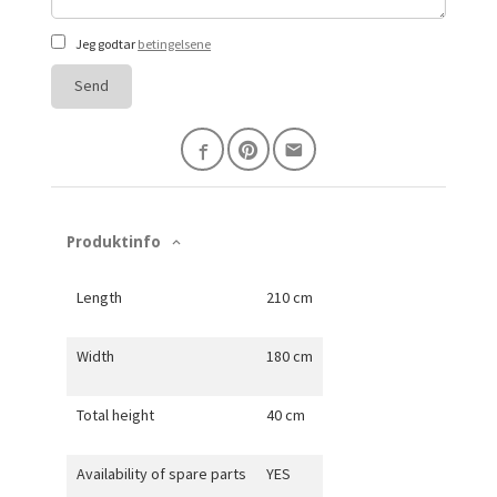
Jeg godtar
betingelsene
Send
Produktinfo
Length
210 cm
Width
180 cm
Total height
40 cm
Availability of spare parts
YES