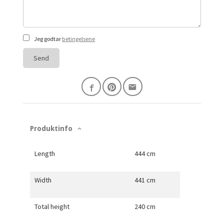
Jeg godtar
betingelsene
Send
Produktinfo
Length
444 cm
Width
441 cm
Total height
240 cm