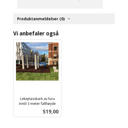
Produktanmeldelser (0)
Vi anbefaler også
Lekeplassbark av furu
inntil 3 meter fallhøyde
ekskl.
Pris
519,00
mva.