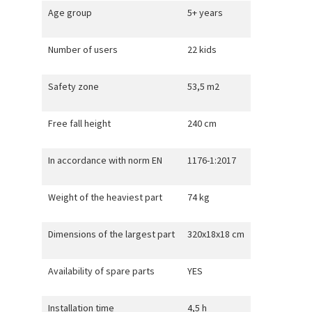
Age group
5+ years
Number of users
22 kids
Safety zone
53,5 m2
Free fall height
240 cm
In accordance with norm EN
1176-1:2017
Weight of the heaviest part
74 kg
Dimensions of the largest part
320x18x18 cm
Availability of spare parts
YES
Installation time
4,5 h