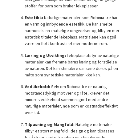
stoffer for barn som bruker lekeplassen.
Estetikk:
Naturlige materialer som Robinia-tre har
en varm og innbydende estetikk. De kan smelte
harmonisk inn i naturlige omgivelser og tilby en mer
estetisk tiltalende lekeplass. Matrialene kan også
være en flott kontrast i et mer moderne rom.
Læring og Utvikling:
Lekeplassutstyr av naturlige
materialer kan fremme barns læring og forståelse
av naturen. Det kan stimulere sansene deres på en
måte som syntetiske materialer ikke kan.
Vedlikehold:
Selv om Robinia-tre er naturlig
motstandsdyktig mot vær og råte, krever det
mindre vedlikehold sammenlignet med andre
naturlige materialer, noe som er kostnadseffektivt
over tid.
Tilpasning og Mangfold:
Naturlige materialer
tilbyr et stort mangfold i design og kan tilpasses
for å skape unike, kreative og stimulerende