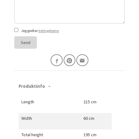
Jeg godtar
betingelsene
Send
Produktinfo
Length
215 cm
Width
60 cm
Total height
195 cm