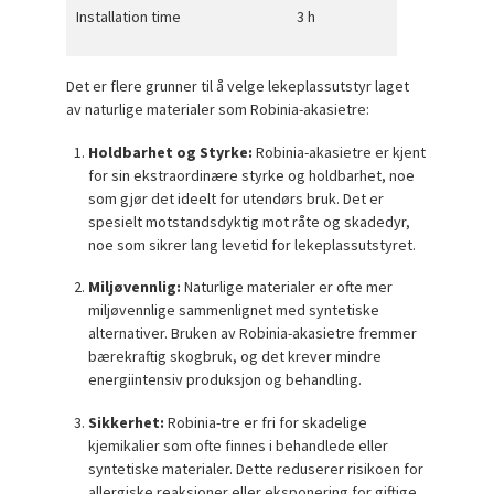
Installation time
3 h
Det er flere grunner til å velge lekeplassutstyr laget
av naturlige materialer som Robinia-akasietre:
Holdbarhet og Styrke:
Robinia-akasietre er kjent
for sin ekstraordinære styrke og holdbarhet, noe
som gjør det ideelt for utendørs bruk. Det er
spesielt motstandsdyktig mot råte og skadedyr,
noe som sikrer lang levetid for lekeplassutstyret.
Miljøvennlig:
Naturlige materialer er ofte mer
miljøvennlige sammenlignet med syntetiske
alternativer. Bruken av Robinia-akasietre fremmer
bærekraftig skogbruk, og det krever mindre
energiintensiv produksjon og behandling.
Sikkerhet:
Robinia-tre er fri for skadelige
kjemikalier som ofte finnes i behandlede eller
syntetiske materialer. Dette reduserer risikoen for
allergiske reaksjoner eller eksponering for giftige