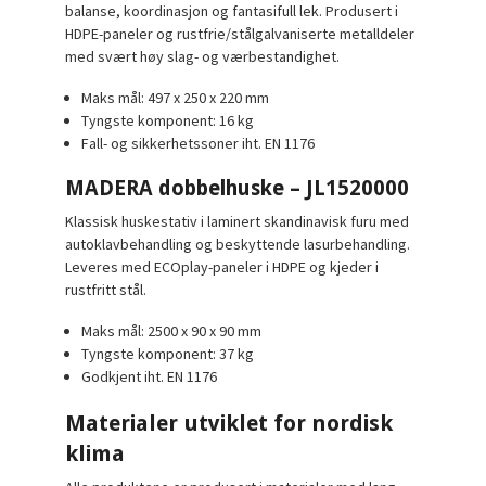
balanse, koordinasjon og fantasifull lek. Produsert i
HDPE-paneler og rustfrie/stålgalvaniserte metalldeler
med svært høy slag- og værbestandighet.
Maks mål: 497 x 250 x 220 mm
Tyngste komponent: 16 kg
Fall- og sikkerhetssoner iht. EN 1176
MADERA dobbelhuske – JL1520000
Klassisk huskestativ i laminert skandinavisk furu med
autoklavbehandling og beskyttende lasurbehandling.
Leveres med ECOplay-paneler i HDPE og kjeder i
rustfritt stål.
Maks mål: 2500 x 90 x 90 mm
Tyngste komponent: 37 kg
Godkjent iht. EN 1176
Materialer utviklet for nordisk
klima