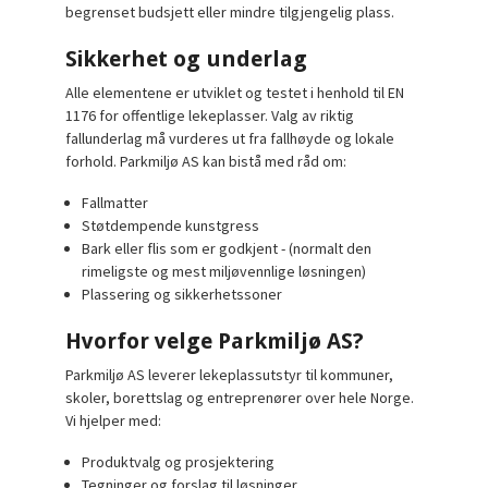
begrenset budsjett eller mindre tilgjengelig plass.
Sikkerhet og underlag
Alle elementene er utviklet og testet i henhold til EN
1176 for offentlige lekeplasser. Valg av riktig
fallunderlag må vurderes ut fra fallhøyde og lokale
forhold. Parkmiljø AS kan bistå med råd om:
Fallmatter
Støtdempende kunstgress
Bark eller flis som er godkjent - (normalt den
rimeligste og mest miljøvennlige løsningen)
Plassering og sikkerhetssoner
Hvorfor velge Parkmiljø AS?
Parkmiljø AS leverer lekeplassutstyr til kommuner,
skoler, borettslag og entreprenører over hele Norge.
Vi hjelper med:
Produktvalg og prosjektering
Tegninger og forslag til løsninger