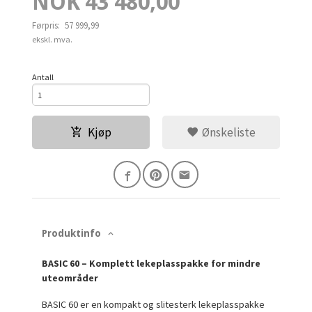
Tilbud
NOK
43 480,00
Førpris:
57 999,99
Rabatt
ekskl. mva.
Antall
Kjøp
Ønskeliste
Produktinfo
BASIC 60 – Komplett lekeplasspakke for mindre
uteområder
BASIC 60 er en kompakt og slitesterk lekeplasspakke