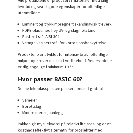
Alle produktene er produsert i materialer med lang
levetid og svært gode egenskaper for offentlige
uteområder:
Laminert og trykkimpregnert skandinavisk treverk
HDPE-plast med høy UV- og slagmotstand
Rustfritt stål AISI-304
Varmgalvanisert stål for korrosjonsbeskyttelse
Produktene er utviklet for intensiv bruk i offentlige
miljøer og krever minimalt vedlikehold. Reservedeler
er tilgjengelige i minimum 10 år.
Hvor passer BASIC 60?
Denne lekeplasspakken passer spesielt godt til:
Sameier
Borettslag
Mindre nærmiljøanlegg
Pakken gir mye lekverdi på relativt lite areal og er et
kostnadseffektivt alternativ for prosjekter med