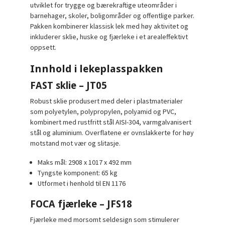
utviklet for trygge og bærekraftige uteområder i
barnehager, skoler, boligområder og offentlige parker.
Pakken kombinerer klassisk lek med høy aktivitet og
inkluderer sklie, huske og fjærleke i et arealeffektivt
oppsett.
Innhold i lekeplasspakken
FAST sklie – JT05
Robust sklie produsert med deler i plastmaterialer
som polyetylen, polypropylen, polyamid og PVC,
kombinert med rustfritt stål AISI-304, varmgalvanisert
stål og aluminium. Overflatene er ovnslakkerte for høy
motstand mot vær og slitasje.
Maks mål: 2908 x 1017 x 492 mm
Tyngste komponent: 65 kg
Utformet i henhold til EN 1176
FOCA fjærleke – JFS18
Fjærleke med morsomt seldesign som stimulerer