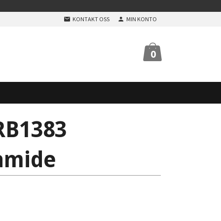
KONTAKT OSS
MIN KONTO
0
RB1383
amide