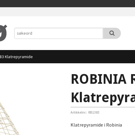
83 Klatrepyramide
ROBINIA 
Klatrepyr
Artikkelnr.:
RB1383
Klatrepyramide i Robinia