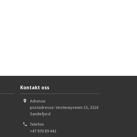
Kontakt oss
Adresse
postadresse: Vesterøyveien 15
,
3218
Sandefjord
Telefon
+47 970 89 442