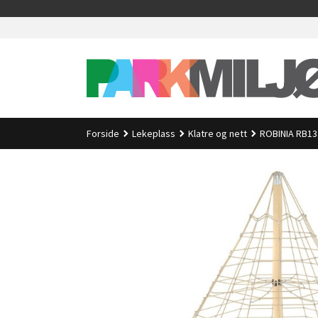
Gå
>
til
innholdet
Forside
Lekeplass
Klatre og nett
ROBINIA RB13