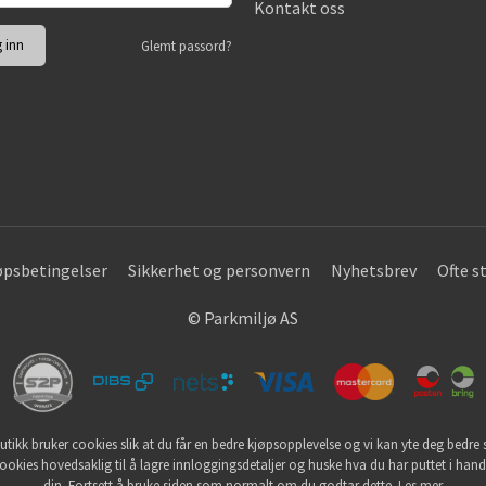
Kontakt oss
Glemt passord?
øpsbetingelser
Sikkerhet og personvern
Nyhetsbrev
Ofte s
© Parkmiljø AS
utikk bruker cookies slik at du får en bedre kjøpsopplevelse og vi kan yte deg bedre s
ookies hovedsaklig til å lagre innloggingsdetaljer og huske hva du har puttet i han
din. Fortsett å bruke siden som normalt om du godtar dette.
Les mer