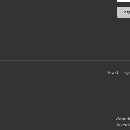
Frakt
Kj
Vår nettb
bruker c