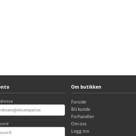
onto
Om butikken
adresse
Forside
Bli kunde
Forhandler
Om oss
ssord
Logg inn