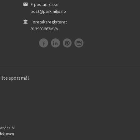
E-postadresse
post@parkmiljo.no
Foretaksregisteret
913993667MVA
tilte spørsmål
ervice. Vi
dlekurven