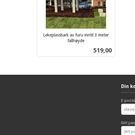
Lekeplassbark av furu inntil 3 meter
fallhøyde
ekskl.
Pris
519,00
mva.
Les mer
Din k
E-post
Ditt pa