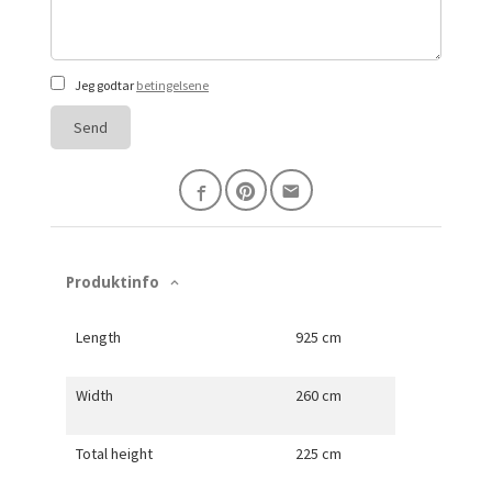
Jeg godtar
betingelsene
Send
Produktinfo
Length
925 cm
Width
260 cm
Total height
225 cm