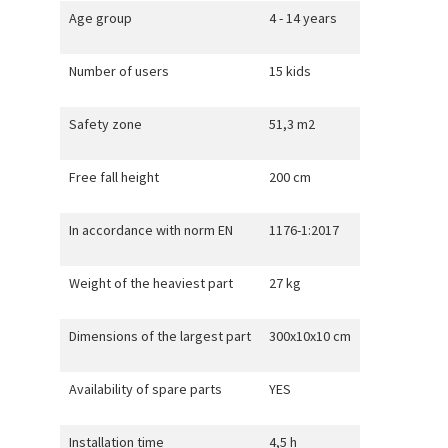
Age group
4 - 14 years
Number of users
15 kids
Safety zone
51,3 m2
Free fall height
200 cm
In accordance with norm EN
1176-1:2017
Weight of the heaviest part
27 kg
Dimensions of the largest part
300x10x10 cm
Availability of spare parts
YES
Installation time
4,5 h