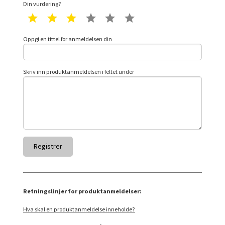
Din vurdering?
1 star
2 star
3 star
4 star
5 star
6 star
Oppgi en tittel for anmeldelsen din
Skriv inn produktanmeldelsen i feltet under
Retningslinjer for produktanmeldelser:
Hva skal en produktanmeldelse inneholde?