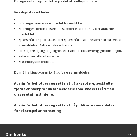
Din egen erfaring med fokus på det aktuelle produktet.
Vennligst ikke inkluder:
Erfaringer som ikke er produkt-spesifikke.
Erfaringer i forbindelse med support eller retur av det aktuelle
produktet.
Spørsmål om produktet eller spørsmål til andre som har skrevet en
anmeldelse. Dette er ikke et forum.
Linker, priser, tilgjengelighet eller annen tidsavhengig informasjon.
Referanser til konkurrenter
Støtende/ufin ordbruk.
Du må ha kjøpt varen for å skrive en anmeldelse.
Admin forbeholder seg retten til å akseptere, avslå eller
fjerne enhver produktanmeldelse som ikke er i tråd med
disse retningslinjene.
Admin forbeholder seg retten til å publisere anmeldelser i
for eksempel annonsering.
Din konto