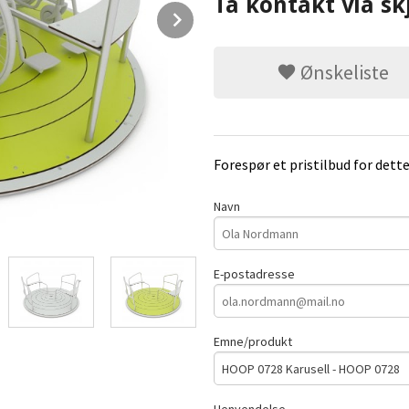
Ta kontakt via sk
Next
Ønskeliste
Forespør et pristilbud for dett
Navn
E-postadresse
Emne/produkt