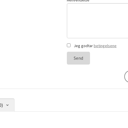
Henvendelse
Jeg godtar
betingelsene
Send
0)