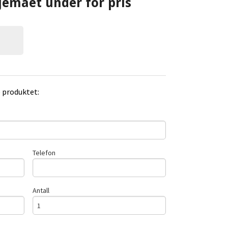
jemaet under for pris
e produktet:
Telefon
Antall