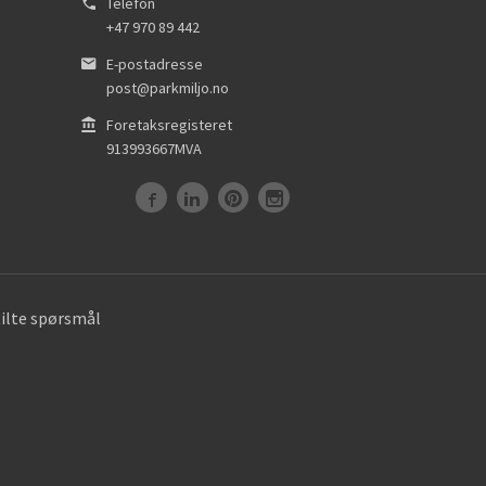
Telefon
+47 970 89 442
E-postadresse
post@parkmiljo.no
Foretaksregisteret
913993667MVA
tilte spørsmål