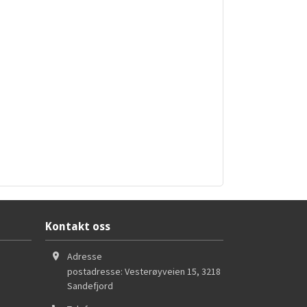
Kontakt oss
Adresse
postadresse: Vesterøyveien 15
,
3218
Sandefjord