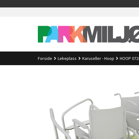
Gå
>
til
innholdet
Forside
Lekeplass
Karuseller - Hoop
HOOP 0728