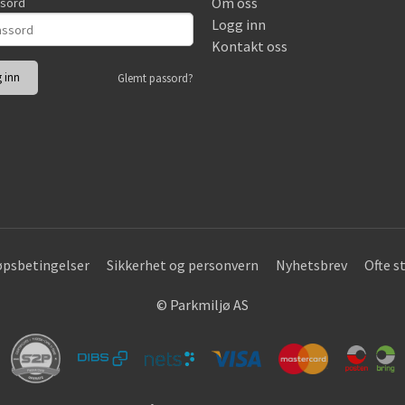
Om oss
ssord
Logg inn
Kontakt oss
Glemt passord?
øpsbetingelser
Sikkerhet og personvern
Nyhetsbrev
Ofte s
© Parkmiljø AS