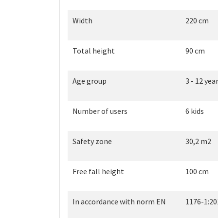
Width
220 cm
Total height
90 cm
Age group
3 - 12 yea
Number of users
6 kids
Safety zone
30,2 m2
Free fall height
100 cm
In accordance with norm EN
1176-1:20