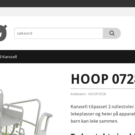
 Karusell
HOOP 0728
Artikkelnr.:
HOOP 0728
Karusell tilpasset 2 rullestoler
lekeplasser og heier på appara
barn kan leke sammen.