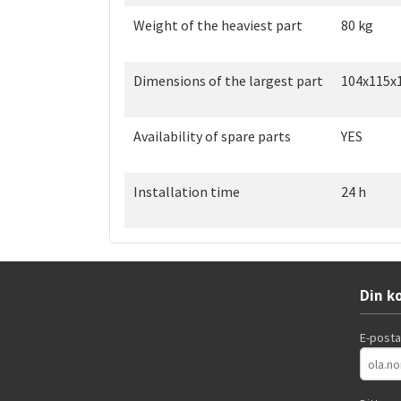
Weight of the heaviest part
80 kg
Dimensions of the largest part
104x115x
Availability of spare parts
YES
Installation time
24 h
Din k
E-post