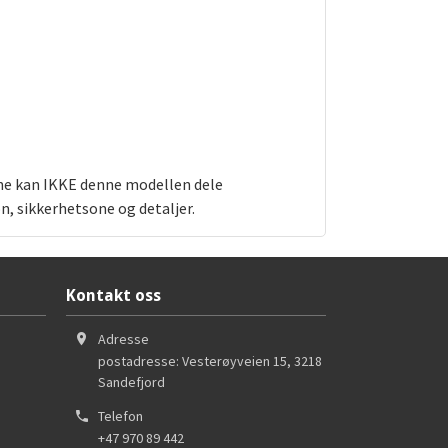
sone kan IKKE denne modellen dele
n, sikkerhetsone og detaljer.
Kontakt oss
Adresse
postadresse: Vesterøyveien 15
,
3218
Sandefjord
Telefon
+47 970 89 442