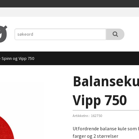
 Spinn og Vipp 750
Balanseku
Vipp 750
Artikkelnr.:
162750
Utfordrende balanse kule som bå
farger og 2 størrelser