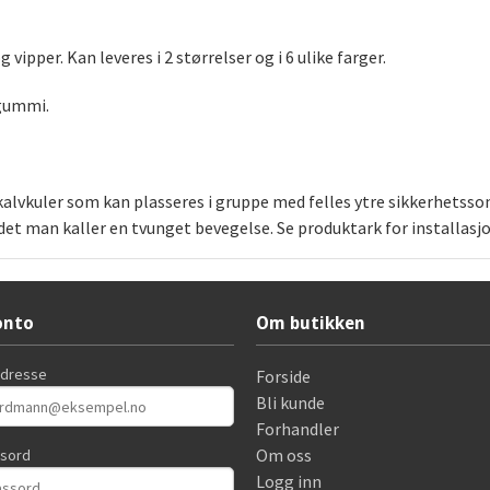
ipper. Kan leveres i 2 størrelser og i 6 ulike farger.
 gummi.
 kalvkuler som kan plasseres i gruppe med felles ytre sikkerhets
et man kaller en tvunget bevegelse. Se produktark for installasjo
onto
Om butikken
adresse
Forside
Bli kunde
Forhandler
Om oss
ssord
Logg inn