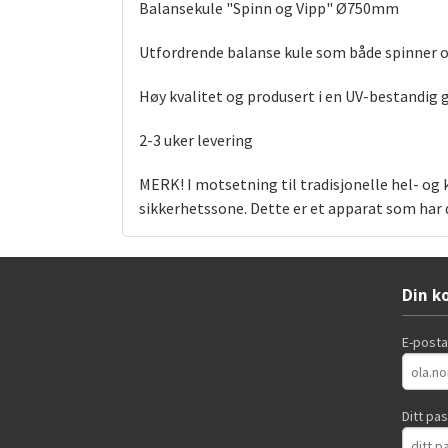
Balansekule "Spinn og Vipp" Ø750mm
Utfordrende balanse kule som både spinner og v
Høy kvalitet og produsert i en UV-bestandig
2-3 uker levering
MERK! I motsetning til tradisjonelle hel- og
sikkerhetssone. Dette er et apparat som har d
Din k
E-post
Ditt pa