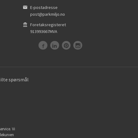
E-postadresse
post@parkmiljo.no
Foretaksregisteret
913993667MVA
tilte spørsmål
ervice. Vi
dlekurven