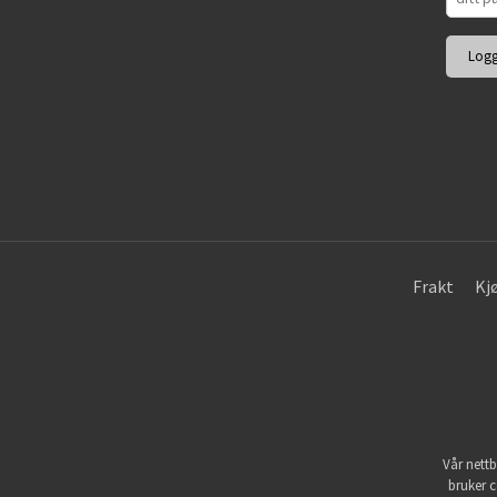
Frakt
Kj
Vår nettb
bruker c