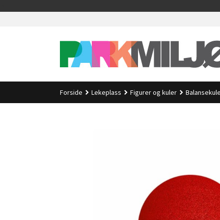
Gå
>
til
innholdet
Forside
Lekeplass
Figurer og kuler
Balansekule