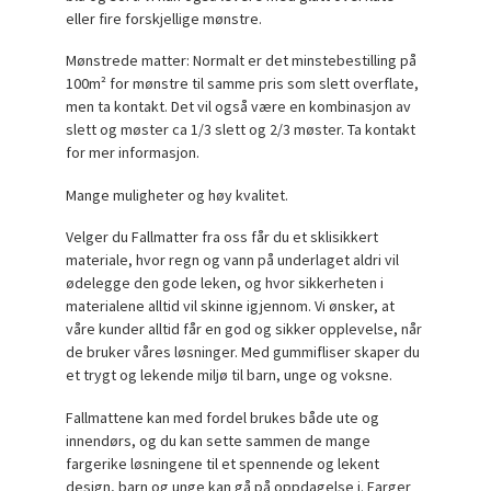
eller fire forskjellige mønstre.
Mønstrede matter: Normalt er det minstebestilling på
100m² for mønstre til samme pris som slett overflate,
men ta kontakt. Det vil også være en kombinasjon av
slett og møster ca 1/3 slett og 2/3 møster. Ta kontakt
for mer informasjon.
Mange muligheter og høy kvalitet.
Velger du Fallmatter fra oss får du et sklisikkert
materiale, hvor regn og vann på underlaget aldri vil
ødelegge den gode leken, og hvor sikkerheten i
materialene alltid vil skinne igjennom. Vi ønsker, at
våre kunder alltid får en god og sikker opplevelse, når
de bruker våres løsninger. Med gummifliser skaper du
et trygt og lekende miljø til barn, unge og voksne.
Fallmattene kan med fordel brukes både ute og
innendørs, og du kan sette sammen de mange
fargerike løsningene til et spennende og lekent
design, barn og unge kan gå på oppdagelse i. Farger