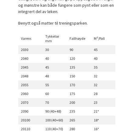
og mønstre kan både fungere som pynt eller som en
integrert del av leken.
Benytt også matter til treningsparken.
Tykkelse
Varenr.
Fallhøyde
M²/Pall
mm
2030
30
90
45
2040
40
120
40
2045
45
135
35
2048
48
150
32
2055
55
170
32
2060
60
175
28
2070
70
200
23
2090
90 (40+48)
235
21*
20100
100 (40+60)
265
18*
20110
110 (40+70)
280
16*