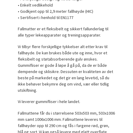
• Enkelt vedlikehold
• Godkjent opp til 2,9 meter fallhøyde (HIC)
• Sertifisert i henhold til EN1177
Fallmatter er et fleksibelt og sikkert fallunderlag til
alle typer lekeapparater og treningsapparater.
Vi tilbyr flere forskjellige tykkelser alt etter krav til
fallhøyde. De kan brukes både ute og inne, hvor et
fleksibelt og støtabsorberende gulv ønskes.
Gummifliser er gode å løpe å gå på, da de er både
dempende og sklisikre. Dessuten er kvaliteten av det
beste på markedet og det gir en lang levetid, så du
ikke behøver bekymre deg om vind, vær eller tidlig
utskiftning.
Vi leverer gummifliser i hele landet.
Fallmattene får du i størrelsene 503x503 mm, 503x1006
mm samt 1006x1006 mm. Fallmattene leveres til
fallhøyder opp til 290 cm og fås i fargene rød, grøn,
blå og sort. Vi kan også levere med glatt overflate