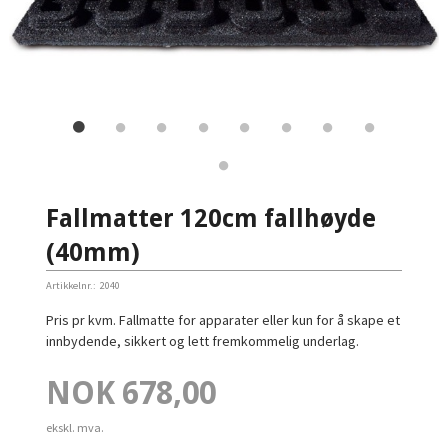
Fallmatter 120cm fallhøyde
(40mm)
Artikkelnr.:
2040
Pris pr kvm. Fallmatte for apparater eller kun for å skape et
innbydende, sikkert og lett fremkommelig underlag.
Pris
NOK
678,00
ekskl. mva.