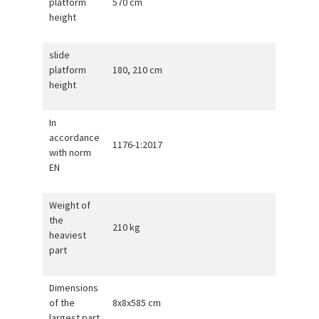
platform
570 cm
height
slide
platform
180, 210 cm
height
In
accordance
1176-1:2017
with norm
EN
Weight of
the
210 kg
heaviest
part
Dimensions
of the
8x8x585 cm
largest part