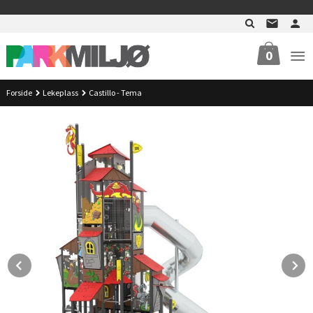
Gå
>
til
innholdet
0
Forside
Lekeplass
Castillo - Tema
Prev
N