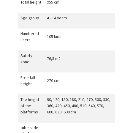
Total height
955 cm
Age group
4 - 14 years
Number of
105 kids
users
Safety
76,5 m2
zone
Free fall
270 cm
height
The height
90, 120, 150, 180, 210, 270, 300, 330,
of the
360, 420, 450, 480, 510, 540, 570,
platforms
600, 630, 690 cm
tube slide