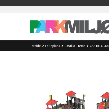
Gå
>
til
innholdet
Forside
Lekeplass
Castillo - Tema
CASTILLO 302