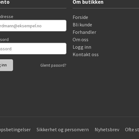
onto
Om butikken
adresse
Forside
Bli kunde
Forhandler
Om oss
ssord
Logg inn
Kontakt oss
Glemt passord?
øpsbetingelser
Sikkerhet og personvern
Nyhetsbrev
Ofte s