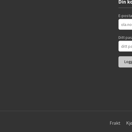
Din k
E-post
Ditt pa
Frakt
Kj