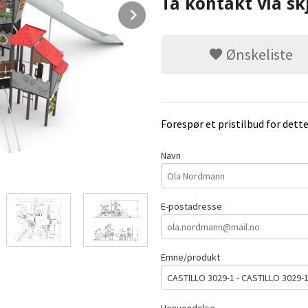
Ta kontakt via sk
Next
Ønskeliste
Forespør et pristilbud for dett
Navn
E-postadresse
Emne/produkt