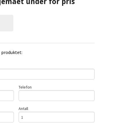
jemaet under for pris
e produktet:
Telefon
Antall