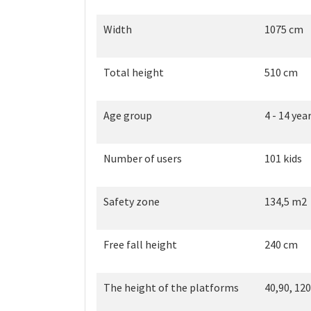
Width
1075 cm
Total height
510 cm
Age group
4 - 14 yea
Number of users
101 kids
Safety zone
134,5 m2
Free fall height
240 cm
The height of the platforms
40,90, 120