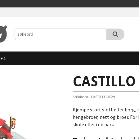
9-1
CASTILLO 
Artikkelnr.:
CASTILLO 3029-1
Kjempe stort slott eller borg
hengebroer, nett og broer. For 
skole eller i en park.