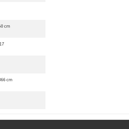
150 cm
17
366 cm