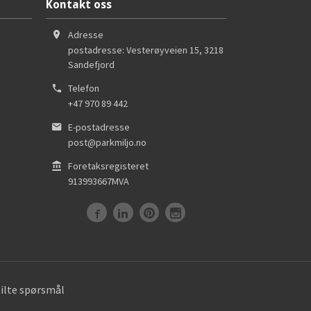
Kontakt oss
Adresse
postadresse: Vesterøyveien 15
,
3218
Sandefjord
Telefon
+47 970 89 442
E-postadresse
post@parkmiljo.no
Foretaksregisteret
913993667MVA
tilte spørsmål