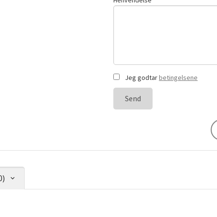
Henvendelse
Jeg godtar
betingelsene
Send
0)